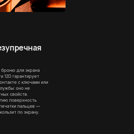
езупречная
 броню для экрана
и 12D гарантирует
контакте с ключами или
службы: оно не
ных свойств.
ытию поверхность
тпечатки пальцев —
кользит по экрану.