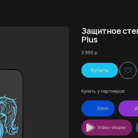
Защитное стек
Plus
3 990
р.
Купить
Купить у партнеров:
Ozon
W
Video-shoper