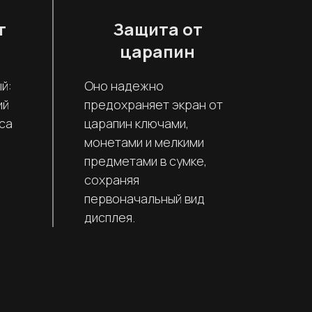
т
Защита от
царапин
й:
Оно надежно
ий
предохраняет экран от
са
царапин ключами,
монетами и мелкими
предметами в сумке,
сохраняя
первоначальный вид
дисплея.