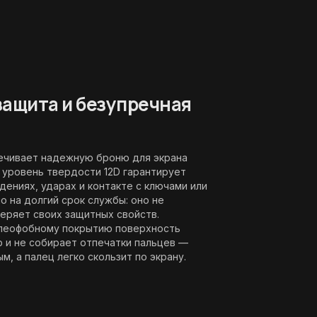
ащита и безупречная
ечивает надежную броню для экрана
 уровень твердости 12D гарантирует
дениях, ударах и контакте с ключами или
о на долгий срок службы: оно не
еряет своих защитных свойств.
олеофобному покрытию поверхность
 и не собирает отпечатки пальцев —
м, а палец легко скользит по экрану.