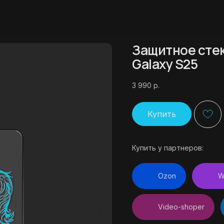
Защитное стек
Galaxy S25
3 990
р.
Купить
Купить у партнеров:
Ozon
W
Video-shoper