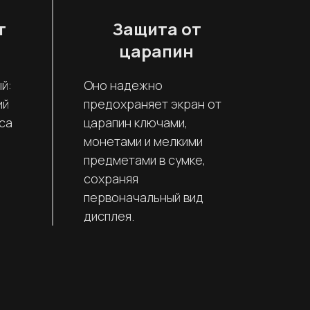
т
Защита от
царапин
й:
Оно надежно
ий
предохраняет экран от
са
царапин ключами,
монетами и мелкими
предметами в сумке,
сохраняя
первоначальный вид
дисплея.