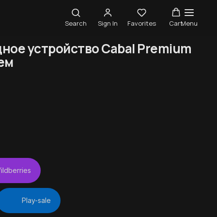
Search
Sign In
Favorites
Cart
Menu
ное устройство Cabal Premium
ем
ildberries
Play-sale