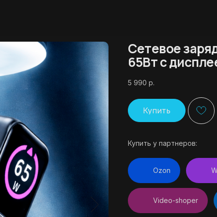
Сетевое заряд
65Вт с диспле
5 990
р.
Купить
Купить у партнеров:
Ozon
W
Video-shoper