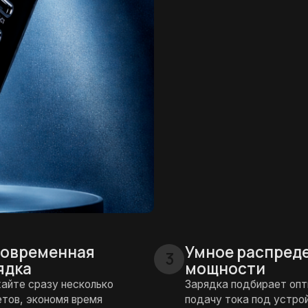
менная
Умное распределение
3
мощности
разу несколько
Зарядка подбирает оптимальную
кономя время
подачу тока под устройство
а
Идеален для дома и
К
7
8
ных
офиса
с
ов (PD/QC)
один блок вместо нескольких
не
зарядок
вр
ольшинством