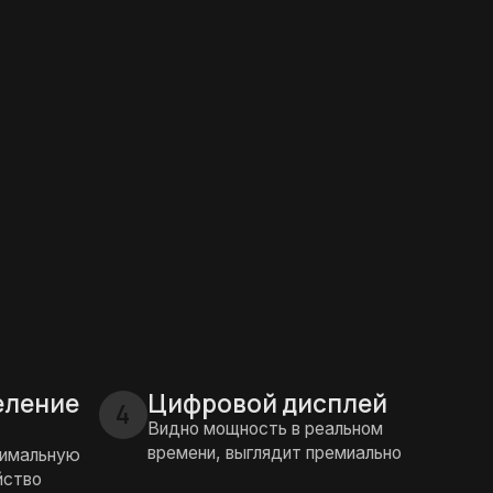
Цифровой дисплей
4
Видно мощность в реальном
времени, выглядит премиально
репкая вилка и
борка
 люфтит, не разваливается со
еменем