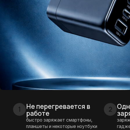
Не перегревается в
Одновре
1
2
работе
зарядка
быстро заряжает смартфоны,
заряжайте с
планшеты и некоторые ноутбуки
гаджетов, э
Защита от перегрева
Поддержк
5
6
и перегрузки
современ
стандарт
безопаснее для техники и
аккумуляторов
совместим с б